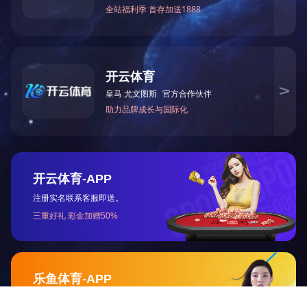
执行委员会
查看更多
新闻资讯
行业资讯，记录分享
株洲钻石切削刀具助力汽车
工业发展
机床加工细长杆状类刀具的
精度问题简析
网站首页
联系电话
产品中心
乐竞（中国）一站
式服务平台
株洲钻石刀具匹配