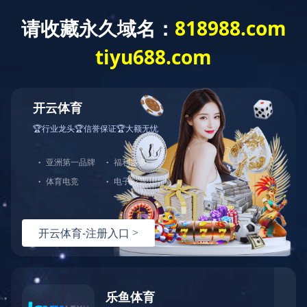
查看更多
产品中心
乐竞平台
数控刀片
整体刀具
硬质合金和
传统刀片
量具检具系
超硬材料系
列
机床附件系
带锯条系列
磨料磨具系
列
列
列
机电设备及
产品系列