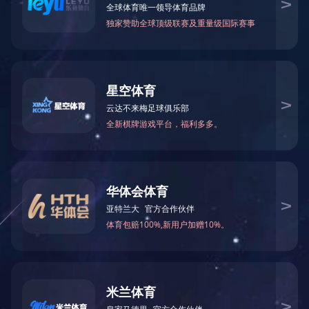
球探网页版登录入口
|
星空网页版在线登
|
录
星空手机站登录
|
|
入口
乐竞官网
宝
|
威官方网站
im手机