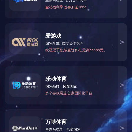
|
入口
多宝手机网页
|
版登录入口
乐竞
|
web版登录入口
乐
查看更多
|
竞官网
荣誉资质
公司主要从事代理销售工量刃具、量仪、数控刀具、合金
刀具、金刚石砂轮、立方氮化硼CBN砂轮、树脂及陶瓷砂
轮、机床附件、五金工具、气动工具等