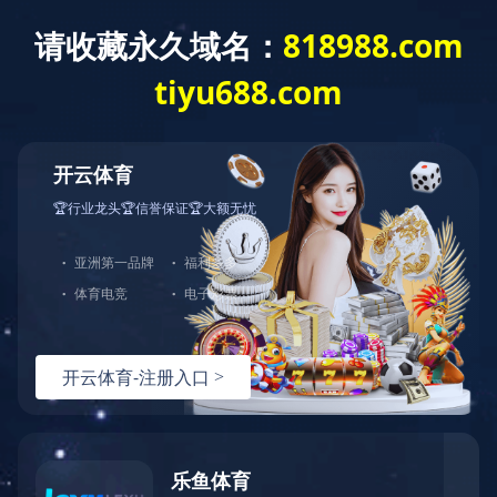
查看更多
产品中心
乐竞平台
数控刀片
整体刀具
硬质合金和
传统刀片
量具检具系
超硬材料系
列
机床附件系
带锯条系列
磨料磨具系
列
列
列
机电设备及
产品系列