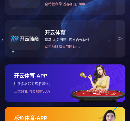
执行委员会
查看更多
新闻资讯
行业资讯，记录分享
株洲钻石切削刀具助力汽车
工业发展
机床加工细长杆状类刀具的
精度问题简析
网站首页
联系电话
产品中心
乐竞（中国）一站
式服务平台
株洲钻石刀具匹配