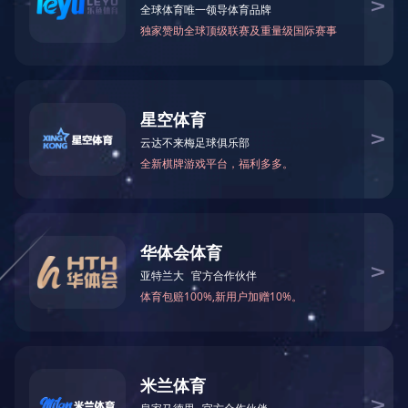
球探网页版登录入口
|
星空网页版在线登
|
录
星空手机站登录
|
|
入口
乐竞官网
宝
|
威官方网站
im手机