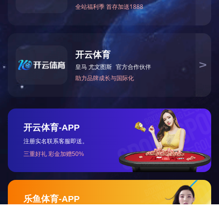
执行委员会
查看更多
新闻资讯
行业资讯，记录分享
株洲钻石切削刀具助力汽车
工业发展
机床加工细长杆状类刀具的
精度问题简析
网站首页
联系电话
产品中心
乐竞（中国）一站
式服务平台
株洲钻石刀具匹配