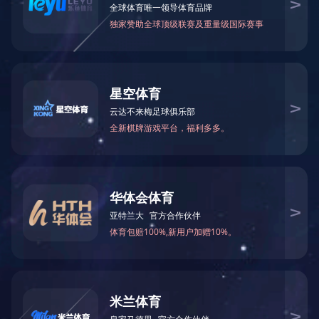
球探网页版登录入口
|
星空网页版在线登
|
录
星空手机站登录
|
|
入口
乐竞官网
宝
|
威官方网站
im手机